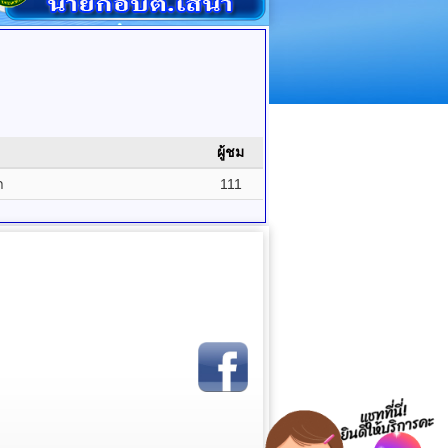
ผู้ชม
า
111