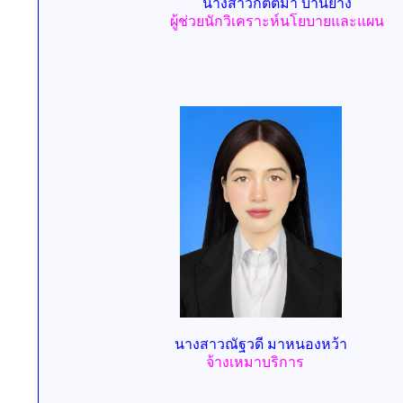
น
างสาว
กิตติมา บ้านยาง
ผู้ช่วยนักวิเคราะห์นโยบายและแผน
น
างสาว
ณัฐวดี มาหนองหว้า
จ้างเหมาบริการ