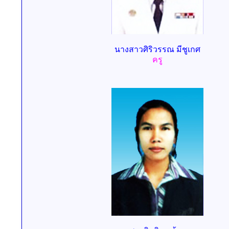
น
างสาว
ศิริวรรณ มีชูเกศ
ครู