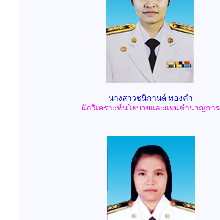
น
างสาว
ชนิกานต์ ทองคำ
นักวิเคราะห์นโยบายและแผนชำนาญการ